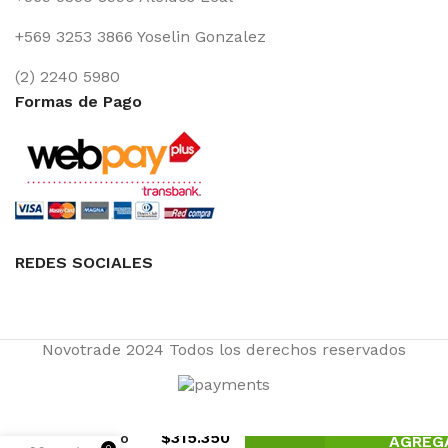
+569 3253 3866 Yoselin Gonzalez
(2) 2240 5980
Formas de Pago
REDES SOCIALES
Novotrade
2024 Todos los derechos reservados
$
315.350
Escaño
AGREGA