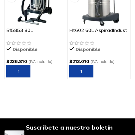
Bf5853 80L
Ht602 60L AspiradIndust
AspiradIndust POL-AGU
POL-AGU
Disponible
Disponible
$
236.810
$
213.010
(IVA incluido)
(IVA incluido)
Suscríbete a nuestro boletín