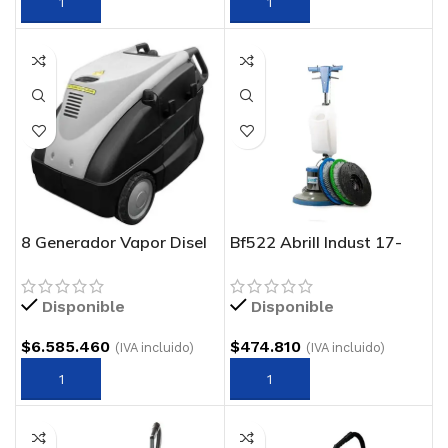
8 Generador Vapor Disel
Bf522 Abrill Indust 17-
Industrial
175
Disponible
Disponible
$
6.585.460
$
474.810
(IVA incluido)
(IVA incluido)