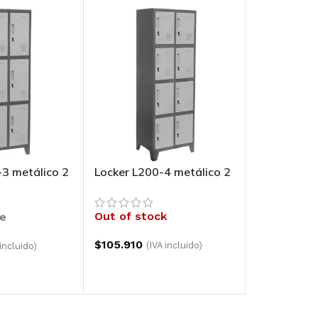
-3 metálico 2
Locker L200-4 metálico 2
uertas
cuerpos 4 puertas
Out of stock
le
$
105.910
(IVA incluido)
 incluido)
LEER MÁS
L CARRITO