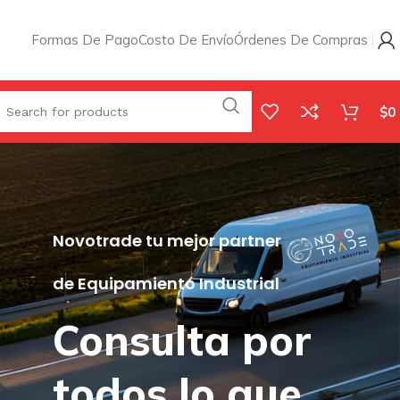
Formas De Pago
Costo De Envío
Órdenes De Compras
$
0
Novotrade tu mejor partner
de Equipamiento Industrial
Consulta por
todos lo que