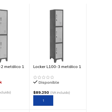
-2 metálico 1
Locker L100-3 metálico 1
ertas
cuerpo 3 puertas
k
Disponible
$
89.250
ncluido)
(IVA incluido)
AGREGAR AL CARRITO