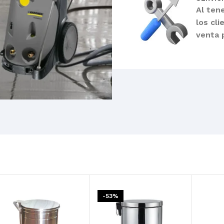
Al ten
los cl
venta 
-53%