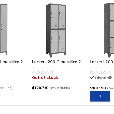
1 metálico 2
Locker L200-2 metálico 2
Locker L200
rtas
cuerpos 2 puertas
cuerpos 3 p
Out of stock
Disponib
$
129.710
$
101.150
incluido)
(IVA incluido)
(IVA
LEER MÁS
AGREGAR A