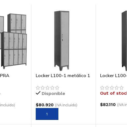
MPRA
Locker L100-1 metálico 1
Locker L100
cuerpo 1 puerta
cuerpo 2 pu
Out of stoc
e
Disponible
$
82.110
$
80.920
(IVA i
 incluido)
(IVA incluido)
LEER MÁS
 CARRITO
AGREGAR AL CARRITO