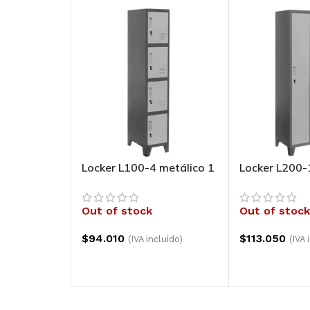
Locker L100-4 metálico 1
Locker L200-
cuerpo 4 puertas
cuerpo 1 pue
Out of stock
Out of stock
$
94.010
$
113.050
(IVA incluido)
(IVA 
LEER MÁS
LEER MÁS