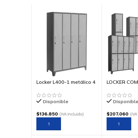
Locker L400-1 metálico 4
LOCKER CO
cuerpos 1 puerta
ESPECIAL
Disponible
Disponibl
$
136.850
$
207.060
(IVA incluido)
(IVA
AGREGAR AL CARRITO
AGREGAR AL