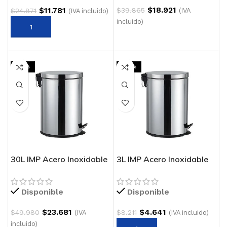
$
18.921
$
11.781
$
39.865
$
24.871
(IVA
(IVA incluido)
incluido)
-53%
-43%
30L IMP Acero Inoxidable
3L IMP Acero Inoxidable
IMPORTADO
3L IMPORTADO
Disponible
Disponible
$
23.681
$
4.641
$
49.980
$
8.211
(IVA
(IVA incluido)
incluido)