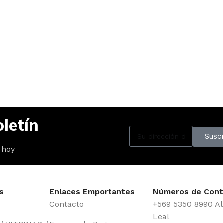
letín
Suscr
 hoy
s
Enlaces Emportantes
Números de Cont
Contacto
+569 5350 8990 Al
Leal