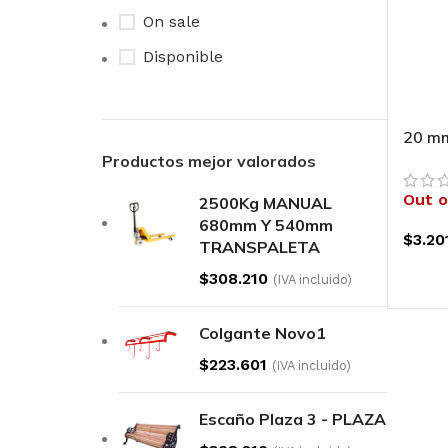
On sale
Disponible
20 m
Productos mejor valorados
Out o
2500Kg MANUAL
680mm Y 540mm
$
3.20
TRANSPALETA
LEE
$
308.210
(IVA incluido)
Colgante Novo1
$
223.601
(IVA incluido)
Escaño Plaza 3 - PLAZA