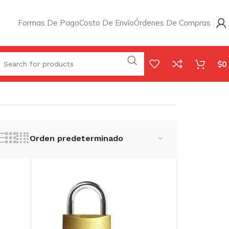
Formas De Pago
Costo De Envío
Órdenes De Compras
$
0