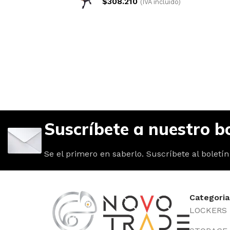
$
308.210
(IVA incluido)
Suscríbete a nuestro bo
Se el primero en saberlo. Suscríbete al boletín
Categoria
LOCKERS