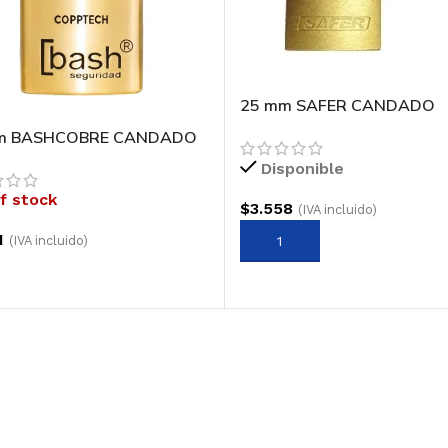
25 mm SAFER CANDADO
m BASHCOBRE CANDADO
Disponible
f stock
$
3.558
(IVA incluido)
1
(IVA incluido)
AGREGAR AL CARRITO
R MÁS