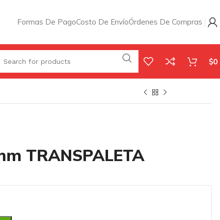
Formas De Pago
Costo De Envío
Órdenes De Compras
$
0
mm TRANSPALETA