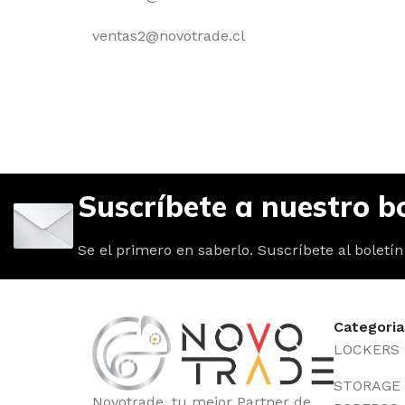
ventas2@novotrade.cl
Suscríbete a nuestro bo
Se el primero en saberlo. Suscríbete al boletín
Categoria
LOCKERS
STORAGE /
Novotrade, tu mejor Partner de