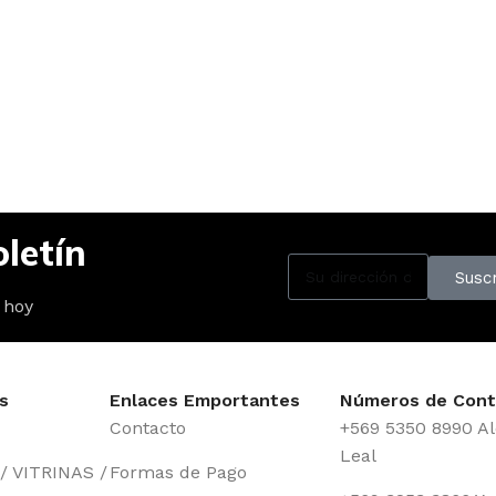
letín
Suscr
 hoy
s
Enlaces Emportantes
Números de Cont
Contacto
+569 5350 8990 Al
Leal
 VITRINAS /
Formas de Pago