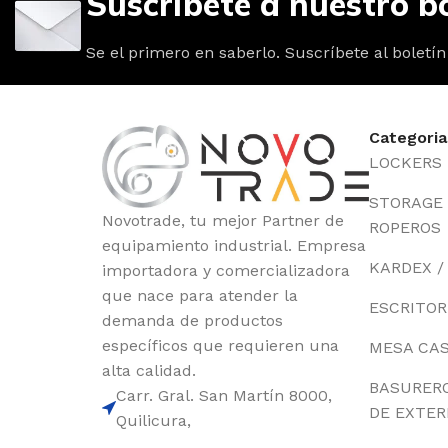
Suscríbete a nuestro bo
Se el primero en saberlo. Suscríbete al boletín
Categoria
LOCKERS
STORAGE /
Novotrade, tu mejor Partner de
ROPEROS
equipamiento industrial. Empresa
KARDEX /
importadora y comercializadora
que nace para atender la
ESCRITOR
demanda de productos
específicos que requieren una
MESA CA
alta calidad.
BASURER
Carr. Gral. San Martín 8000,
DE EXTER
Quilicura,