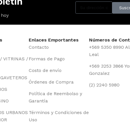
letín
Suscr
 hoy
s
Enlaces Emportantes
Números de Cont
Contacto
+569 5350 8990 Al
Leal
 VITRINAS /
Formas de Pago
+569 3253 3866 Yo
Costo de envío
Gonzalez
 GAVETEROS
Órdenes de Compra
(2) 2240 5980
IOS
Política de Reembolso y
SINO
Garantía
OS URBANOS
Términos y Condiciones de
IOR
Uso