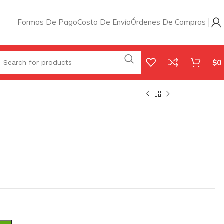
Formas De Pago
Costo De Envío
Órdenes De Compras
$
0