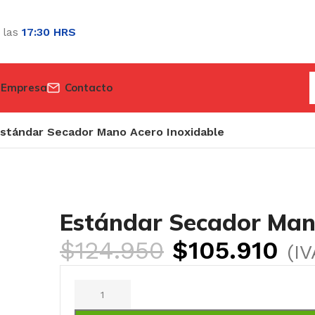
 las
17:30 HRS
 Empresa
Contacto
stándar Secador Mano Acero Inoxidable
Estándar Secador Man
$
124.950
$
105.910
(IV