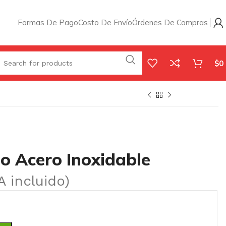
Formas De Pago
Costo De Envío
Órdenes De Compras
$
0
o Acero Inoxidable
A incluido)