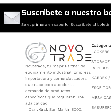
Suscríbete a nuestro bo
Se el primero en saberlo. Suscríbete al boletín
Categoria
LOCKERS
STORAGE /
Novotrade, tu mejor Partner de
ROPEROS
equipamiento industrial. Empresa
KARDEX /
importadora y comercializadora
que nace para atender la
ESCRITOR
demanda de productos
específicos que requieren una
MESA CA
alta calidad.
BASURER
Carr. Gral. San Martín 8000,