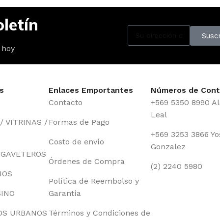
letín
Suscr
 hoy
s
Enlaces Emportantes
Números de Cont
Contacto
+569 5350 8990 Al
Leal
 VITRINAS /
Formas de Pago
+569 3253 3866 Yo
Costo de envío
Gonzalez
 GAVETEROS
Órdenes de Compra
(2) 2240 5980
IOS
Política de Reembolso y
SINO
Garantía
OS URBANOS
Términos y Condiciones de