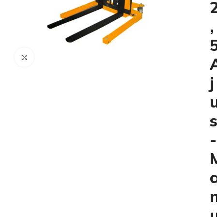
,
Click to enlarge
j
-