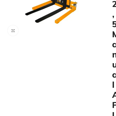
,
Click to enlarge
l
I