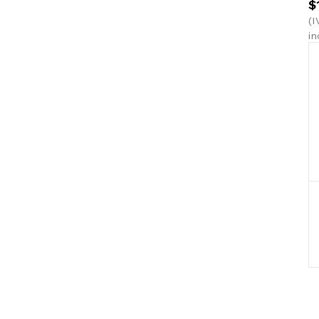
$
(I
in