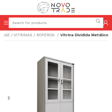
RAGE / VITRINAS / ROPEROS
Vitrina Dividida Metálico
i
t
r
i