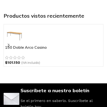
Productos vistos recientemente
150 Doble Arco Casino
1
$
101.150
$
(IVA incluido)
Suscríbete a nuestro boletín
Se el primero en saberlo. Suscríbete al
boletín hoy