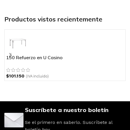
Productos vistos recientemente
150 Refuerzo en U Casino
M
$
101.150
$
(IVA incluido)
Suscríbete a nuestro boletín
Se el primero en saberlo. Suscríbete al
boletín hoy