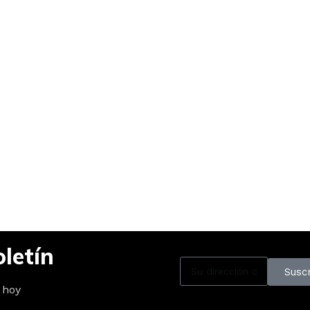
letín
Suscr
 hoy