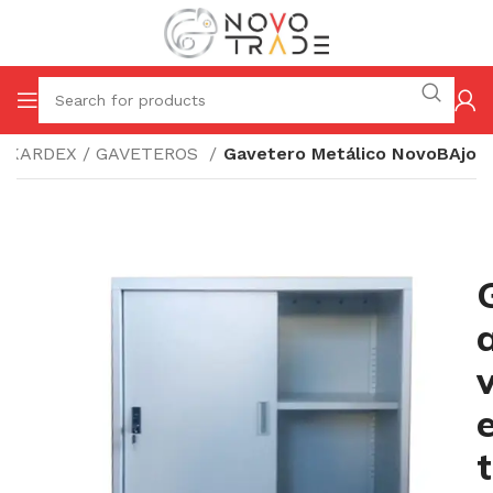
KARDEX / GAVETEROS
Gavetero Metálico NovoBAjo
t