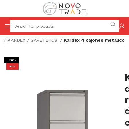
io
KARDEX / GAVETEROS
Kardex 4 cajones metálico
-28%
HOT
r