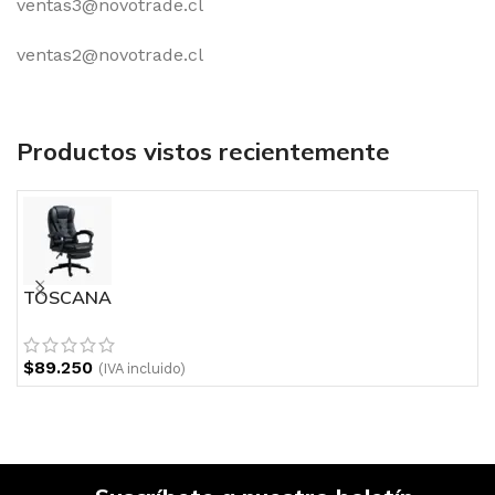
ventas3@novotrade.cl
ventas2@novotrade.cl
Productos vistos recientemente
TOSCANA
N
$
89.250
$
(IVA incluido)