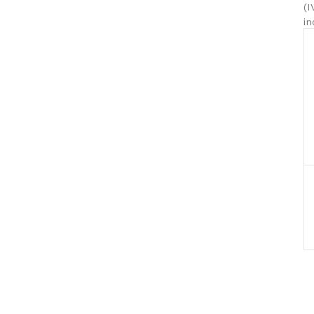
(I
in