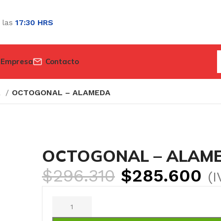
 las
17:30 HRS
 Empresa
Contacto
R
OCTOGONAL – ALAMEDA
OCTOGONAL – ALAM
$
296.310
$
285.600
(I