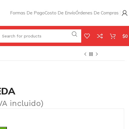
Formas De Pago
Costo De Envío
Órdenes De Compras
$
0
EDA
VA incluido)