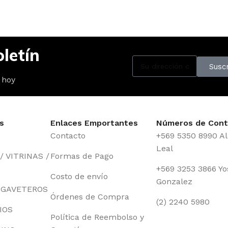
letín
Suscr
 hoy
s
Enlaces Emportantes
Números de Cont
Contacto
+569 5350 8990 Al
Leal
 VITRINAS /
Formas de Pago
+569 3253 3866 Yo
Costo de envío
Gonzalez
 GAVETEROS
Órdenes de Compra
(2) 2240 5980
IOS
Política de Reembolso y