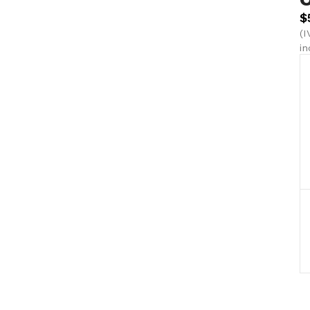
$
(I
in