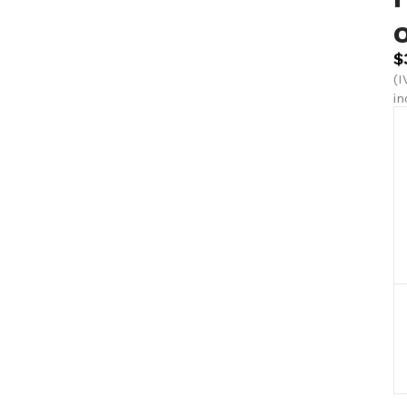
$
(I
in