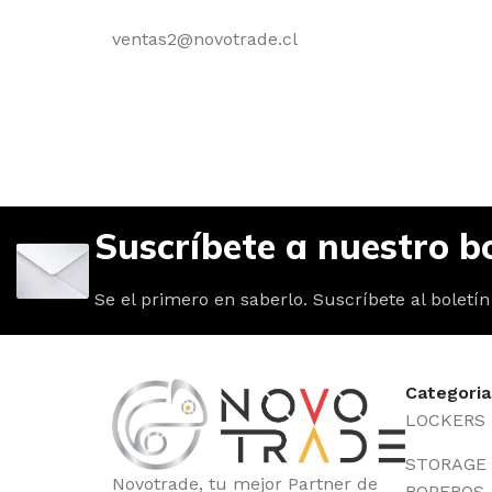
ventas2@novotrade.cl
Suscríbete a nuestro bo
Se el primero en saberlo. Suscríbete al boletín
Categoria
LOCKERS
STORAGE /
Novotrade, tu mejor Partner de
ROPEROS