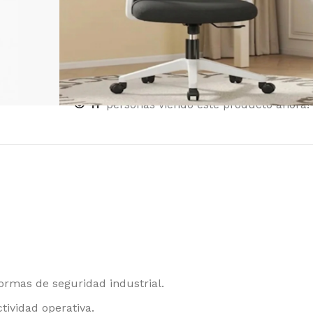
AGREGAR AL CARRITO
COMPRAR
Añadir a la lista de deseos
Compar
11
personas viendo este producto ahora!
rmas de seguridad industrial.
tividad operativa.