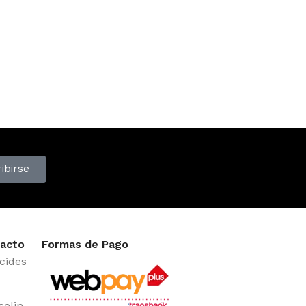
ibirse
acto
Formas de Pago
cides
selin