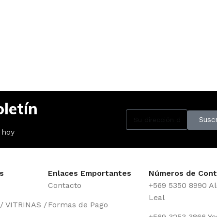
letín
Suscr
 hoy
s
Enlaces Emportantes
Números de Cont
Contacto
+569 5350 8990 Al
Leal
 VITRINAS /
Formas de Pago
+569 3253 3866 Yo