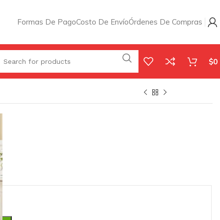
Formas De Pago
Costo De Envío
Órdenes De Compras
$
0