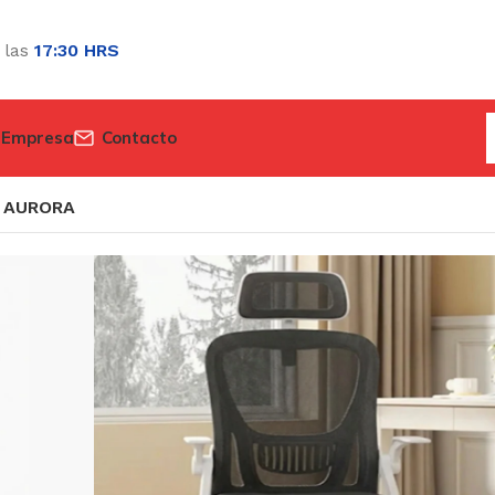
 las
17:30 HRS
 Empresa
Contacto
AURORA
AURORA
$
58.310
(IVA incluido)