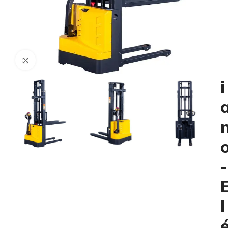
i
Click to enlarge
i
-
l