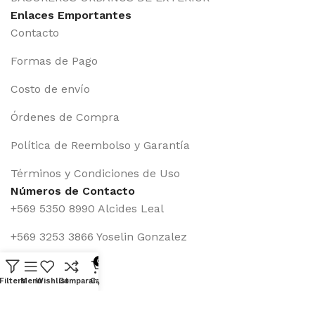
Enlaces Emportantes
Contacto
Formas de Pago
Costo de envío
Órdenes de Compra
Política de Reembolso y Garantía
Términos y Condiciones de Uso
Números de Contacto
+569 5350 8990 Alcides Leal
+569 3253 3866 Yoselin Gonzalez
0
(2) 2240 5980
Formas de Pago
Filters
Menu
Wishlist
Comparar
Cart