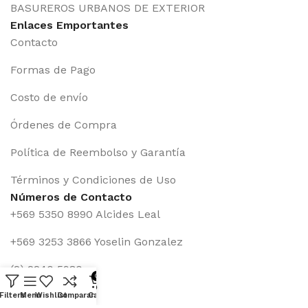
BASUREROS URBANOS DE EXTERIOR
Enlaces Emportantes
Contacto
Formas de Pago
Costo de envío
Órdenes de Compra
Política de Reembolso y Garantía
Términos y Condiciones de Uso
Números de Contacto
+569 5350 8990 Alcides Leal
+569 3253 3866 Yoselin Gonzalez
(2) 2240 5980
0
Formas de Pago
Filters
Menu
Wishlist
Comparar
Cart